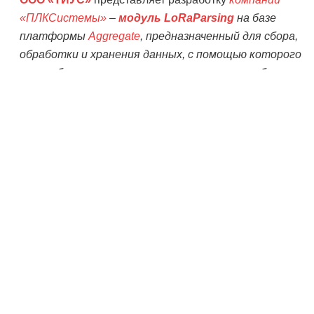
«ПЛКСистемы»
–
модуль LoRaParsing
на базе
платформы
Aggregate
, предназначенный для сбора,
обработки и хранения данных, с помощью которого
можно быстро и легко строить решения на базе
технологии LoRaWAN.
Данный модуль предоставит Вам возможность
быстрого старта проекта на основе технологии
LoRaWAN и
платформы Tibbo Aggregate
, сократит
время и затраты на получение необходимых данных.
Простой визуальный интерфейс позволяет легко
создавать и администрировать LoRaWAN-проекты
различной степени сложности пользователями, не
обладающими специфическими знаниями в области
беспроводных данных и сетей IoT.
Модуль LoRaParsing – отличный выбор для