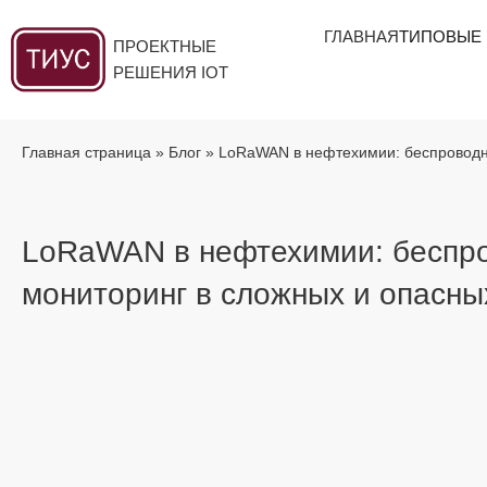
Перейти
ГЛАВНАЯ
ТИПОВЫЕ
к
ПРОЕКТНЫЕ
содержимому
РЕШЕНИЯ IOT
Главная страница
»
Блог
»
LoRaWAN в нефтехимии: беспроводно
LoRaWAN в нефтехимии: беспр
мониторинг в сложных и опасны