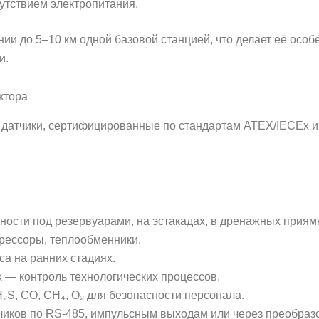
утствием электропитания.
ии до 5–10 км одной базовой станцией, что делает её осо
и.
ктора
датчики, сертифицированные по стандартам ATEX/IECEx и
ности под резервуарами, на эстакадах, в дренажных приям
рессоры, теплообменники.
а на ранних стадиях.
х — контроль технологических процессов.
₂S, CO, CH₄, O₂ для безопасности персонала.
иков по RS-485, импульсным выходам или через преобраз